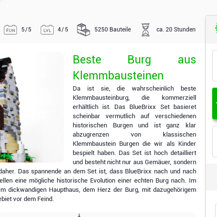
5/5
4/5
5250 Bauteile
ca. 20 Stunden
Beste Burg aus
Klemmbausteinen
Da ist sie, die wahrscheinlich beste
Klemmbausteinburg, die kommerziell
erhältlich ist. Das BlueBrixx Set basieret
scheinbar vermutlich auf verschiedenen
historischen Burgen und ist ganz klar
abzugrenzen von klassischen
Klemmbaustein Burgen die wir als Kinder
bespielt haben. Das Set ist hoch detailliert
und besteht nicht nur aus Gemäuer, sondern
daher. Das spannende an dem Set ist, dass BlueBrixx nach und nach
ellen eine mögliche historische Evolution einer echten Burg nach. Im
dem dickwandigen Haupthaus, dem Herz der Burg, mit dazugehörigem
ebiet vor dem Feind.