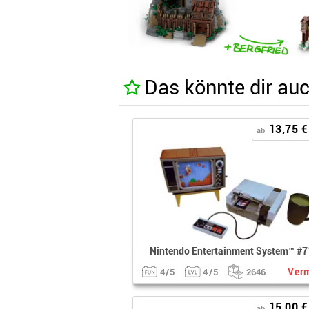
Das könnte dir auc
13,75 €
ab
Nintendo Entertainment System™ #
Verm
4/5
4/5
2646
15,00 €
ab