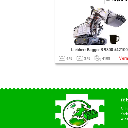
Liebherr Bagger R 9800 #42100
Verm
4/5
3/5
4108
re
Sets
Krei
Wies