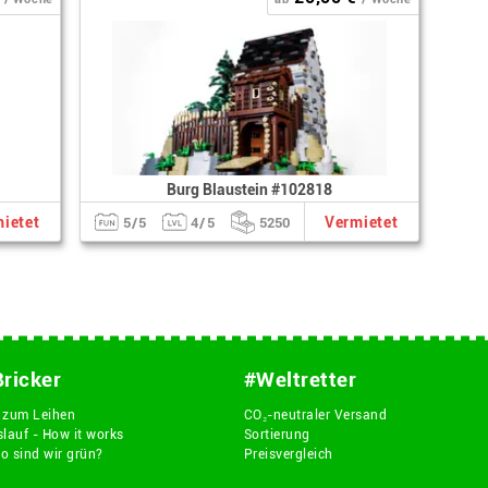
Burg Blaustein #102818
ietet
Vermietet
5/5
4/5
5250
Bricker
#Weltretter
 zum Leihen
CO₂-neutraler Versand
slauf - How it works
Sortierung
o sind wir grün?
Preisvergleich