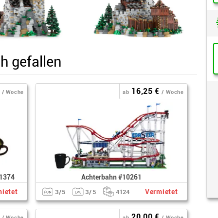
h gefallen
16,25 €
/ Woche
ab
/ Woche
71374
Achterbahn #10261
ietet
Vermietet
3/5
3/5
4124
20,00 €
/ Woche
ab
/ Woche